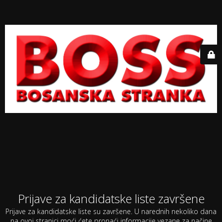
Prijave za kandidatske liste završene
Prijave za kandidatske liste su završene. U narednih nekoliko dana
na ovoj stranici moći ćete pronaći informacije vezane za načine